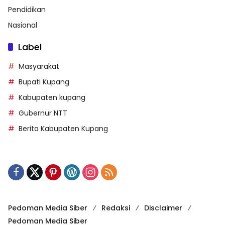
Pendidikan
Nasional
Label
Masyarakat
Bupati Kupang
Kabupaten kupang
Gubernur NTT
Berita Kabupaten Kupang
Pedoman Media Siber
Redaksi
Disclaimer
Pedoman Media Siber