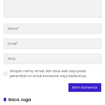
Simpan nama, email, dan situs web saya pada
peramban ini untuk komentar saya berikutnya.
Baca Juga