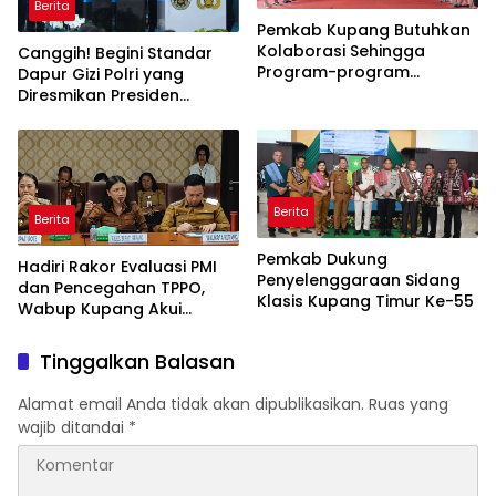
Berita
Pemkab Kupang Butuhkan
Kolaborasi Sehingga
Canggih! Begini Standar
Program-program
Dapur Gizi Polri yang
Berjalan Baik
Diresmikan Presiden
Prabowo
Berita
Berita
Pemkab Dukung
Hadiri Rakor Evaluasi PMI
Penyelenggaraan Sidang
dan Pencegahan TPPO,
Klasis Kupang Timur Ke-55
Wabup Kupang Akui
Kabupaten Kupang
Bermasalah
Tinggalkan Balasan
Alamat email Anda tidak akan dipublikasikan.
Ruas yang
wajib ditandai
*