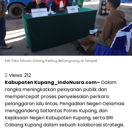
Ket. Foto: Situasi Sidang Keliling Berlangsung di Tempat.
Views:
212
Kabupaten Kupang_IndoNusra.com–
Dalam
rangka meningkatkan pelayanan publik dan
mempercepat proses penyelesaian perkara
pelanggaran lalu lintas, Pengadilan Negeri Oelamasi
menggandeng Satlantas Polres Kupang, dan
Kejaksaan Negeri Kabupaten Kupang, serta BRI
Cabang Kupang dalam sebuah kolaborasi strategis.