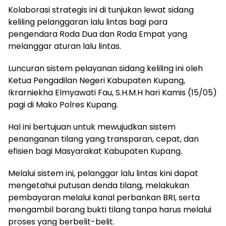
Kolaborasi strategis ini di tunjukan lewat sidang
keliling pelanggaran lalu lintas bagi para
pengendara Roda Dua dan Roda Empat yang
melanggar aturan lalu lintas.
Luncuran sistem pelayanan sidang keliling ini oleh
Ketua Pengadilan Negeri Kabupaten Kupang,
Ikrarniekha Elmyawati Fau, S.H.M.H hari Kamis (15/05)
pagi di Mako Polres Kupang.
Hal ini bertujuan untuk mewujudkan sistem
penanganan tilang yang transparan, cepat, dan
efisien bagi Masyarakat Kabupaten Kupang.
Melalui sistem ini, pelanggar lalu lintas kini dapat
mengetahui putusan denda tilang, melakukan
pembayaran melalui kanal perbankan BRI, serta
mengambil barang bukti tilang tanpa harus melalui
proses yang berbelit-belit.