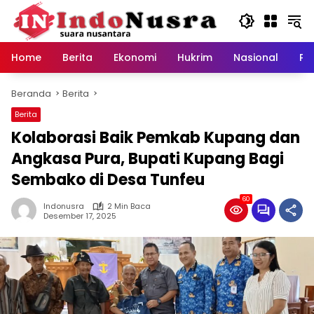
Langsung
ke
konten
Home
Berita
Ekonomi
Hukrim
Nasional
Pe
Beranda
Berita
Berita
Kolaborasi Baik Pemkab Kupang dan
Angkasa Pura, Bupati Kupang Bagi
Sembako di Desa Tunfeu
60
Indonusra
2 Min Baca
Desember 17, 2025