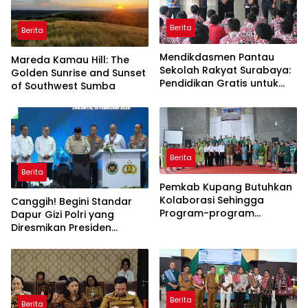
Berita
Berita
Mendikdasmen Pantau
Mareda Kamau Hill: The
Sekolah Rakyat Surabaya:
Golden Sunrise and Sunset
Pendidikan Gratis untuk
of Southwest Sumba
Semua!
Berita
Berita
Pemkab Kupang Butuhkan
Kolaborasi Sehingga
Canggih! Begini Standar
Program-program
Dapur Gizi Polri yang
Berjalan Baik
Diresmikan Presiden
Prabowo
Berita
Berita