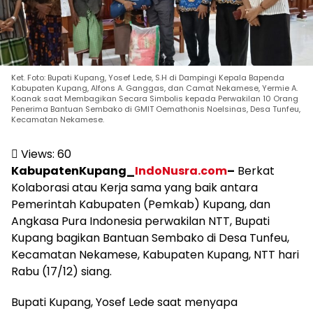
Ket. Foto: Bupati Kupang, Yosef Lede, S.H di Dampingi Kepala Bapenda
Kabupaten Kupang, Alfons A. Ganggas, dan Camat Nekamese, Yermie A.
Koanak saat Membagikan Secara Simbolis kepada Perwakilan 10 Orang
Penerima Bantuan Sembako di GMIT Oemathonis Noelsinas, Desa Tunfeu,
Kecamatan Nekamese.
Views:
60
KabupatenKupang_
IndoNusra.com
–
Berkat
Kolaborasi atau Kerja sama yang baik antara
Pemerintah Kabupaten (Pemkab) Kupang, dan
Angkasa Pura Indonesia perwakilan NTT, Bupati
Kupang bagikan Bantuan Sembako di Desa Tunfeu,
Kecamatan Nekamese, Kabupaten Kupang, NTT hari
Rabu (17/12) siang.
Bupati Kupang, Yosef Lede saat menyapa