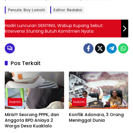
Penulis: Boy Loinati
Editor: Redaksi
Hadiri Luncuran GENTING, Wabup Kupang Sebut:
Intervensi Stunting Butuh Komitmen Nyata
Pos Terkait
Hukrim
Hukrim
Miris!!! Seorang PPPK, dan
Konflik Adonara, 3 Orang
Anggota BPD Aniaya 2
Meninggal Dunia
Warga Desa Kuaklalo