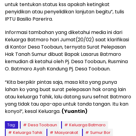
untuk tentukan status kss apakah ketingkat
penyidikan atau penyelidikan lanjutan begitu”, tulis
IPTU Basilio Parerira.
Informasi tambahan yang diketahui media ini dari
Keluarga Batmaro hari Jumat(20/02) saat klarifikasi
di Kantor Desa Toobaun, ternyata Surat Pelepasan
Hak Tanah Sumur dibuat Bapak Lasarus Batmaro
kemudian di ketahui oleh Pj. Desa Toobaun, Rusmina
O. Batmaro Ayah Kandung Pj. Desa Toobaun.
“Kita berpikir pintas saja, masa kita yang punya
lahan ko yang buat surat pelepasan hak orang lain
atau keluarga Tahik, lalu datang suru sefnat Batmaro
yang tidak tau apa-apa untuk tanda tangan. Itu kan
konyol”, kesal Keluarga.
(Yuantin)
Tag:
Desa Toobaun
Keluarga Batmaro
Keluarga Tahik
Masyarakat
Sumur Bor