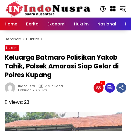
Langsung
ke
konten
Home
Berita
Ekonomi
Hukrim
Nasional
Pe
Beranda
Hukrim
Hukrim
Keluarga Batmaro Polisikan Yakob
Tahik, Polsek Amarasi Siap Gelar di
Polres Kupang
23
Indonusra
2 Min Baca
Februari 26, 2026
Views:
23