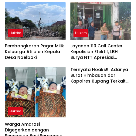
Hukrim
Hukrim
Pembongkaran Pagar Milik
Layanan 110 Call Center
Keluarga Ati oleh Kepala
Kepolisian Efektif, LBH
Desa Noelbaki
Surya NTT Apresiasi
Polresta Kupang Kota
Ternyata Hoaks!!! Adanya
Surat Himbauan dari
Kapolres Kupang Terkait
‘Waspada Penculikan
Anak’
Hukrim
Warga Amarasi
Digegerkan dengan
Penemuan Bayi Perempuan