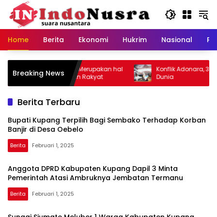
Langsung
ke
konten
Home
Berita
Ekonomi
Hukrim
Nasional
Pe
ti Kupang, Pinjaman Merupakan hal
Konflik Adonara, 3 Orang
Breaking News
tif Untuk Kesejahteraan Rakyat
Dunia
Berita Terbaru
Bupati Kupang Terpilih Bagi Sembako Terhadap Korban
Banjir di Desa Oebelo
Berita
Februari 1, 2025
Anggota DPRD Kabupaten Kupang Dapil 3 Minta
Pemerintah Atasi Ambruknya Jembatan Termanu
Berita
Februari 1, 2025